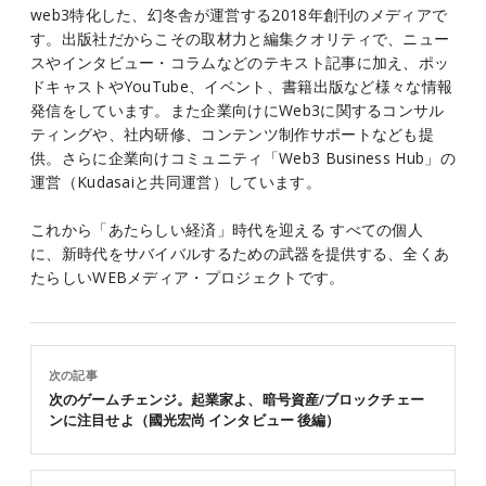
web3特化した、幻冬舎が運営する2018年創刊のメディアで
す。出版社だからこその取材力と編集クオリティで、ニュー
スやインタビュー・コラムなどのテキスト記事に加え、ポッ
ドキャストやYouTube、イベント、書籍出版など様々な情報
発信をしています。また企業向けにWeb3に関するコンサル
ティングや、社内研修、コンテンツ制作サポートなども提
供。さらに企業向けコミュニティ「Web3 Business Hub」の
運営（Kudasaiと共同運営）しています。
これから「あたらしい経済」時代を迎える すべての個人
に、新時代をサバイバルするための武器を提供する、全くあ
たらしいWEBメディア・プロジェクトです。
次の記事
次のゲームチェンジ。起業家よ、暗号資産/ブロックチェー
ンに注目せよ（國光宏尚 インタビュー 後編）