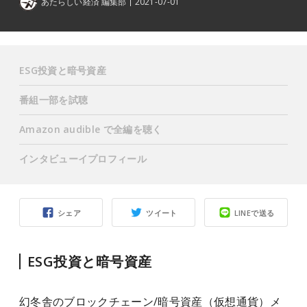
あたらしい経済 編集部
2021-07-01
ESG投資と暗号資産
番組一部を試聴
Amazon audible で全編を聴く
インタビューイプロフィール
シェア
ツイート
LINEで送る
ESG投資と暗号資産
幻冬舎のブロックチェーン/暗号資産（仮想通貨）メ