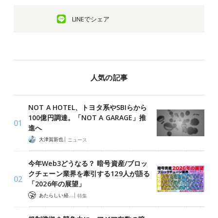
LINEでシェア
人気の記事
NOT A HOTEL、トヨタ系やSBIらから
100億円調達。「NOT A GARAGE」推
進へ
|
大津賀新也
ニュース
今年Web3どうなる？ 暗号資産/ブロッ
クチェーン業界を牽引する129人が語る
「2026年の展望」
|
あたらしい経済 編集部
特集