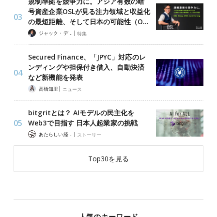
規制準拠を競争力に。アジア有数の暗
号資産企業OSLが見る注力領域と収益化
の最短距離、そして日本の可能性（O…
|
ジャック・デロン（Jack Derong）
特集
Secured Finance、「JPYC」対応のレ
ンディングや担保付き借入、自動決済
など新機能を発表
|
髙橋知里
ニュース
bitgritとは？ AIモデルの民主化を
Web3で目指す 日本人起業家の挑戦
|
あたらしい経済 編集部
ストーリー
Top30を見る
人気のキーワード