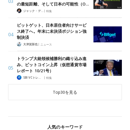
の最短距離、そして日本の可能性（O…
|
ジャック・デロン（Jack Derong）
特集
ビットゲット、日本居住者向けサービ
ス終了へ。年末に未決済ポジション強
制決済
|
大津賀新也
ニュース
トランプ大統領候補勝利の織り込み進
み、ビットコイン上昇（仮想通貨市場
レポート 10/21号）
|
SBI VCトレード
特集
Top30を見る
人気のキーワード