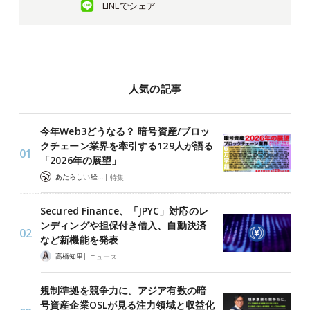
LINEでシェア
人気の記事
今年Web3どうなる？ 暗号資産/ブロッ
クチェーン業界を牽引する129人が語る
「2026年の展望」
|
あたらしい経済 編集部
特集
Secured Finance、「JPYC」対応のレ
ンディングや担保付き借入、自動決済
など新機能を発表
|
髙橋知里
ニュース
規制準拠を競争力に。アジア有数の暗
号資産企業OSLが見る注力領域と収益化