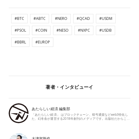
#BTC
#ABTC
#NERO
#QCAD
#USDM
#PSOL
#COIN
#NESO
#NXPC
#USDB
#BBRL
#EUROP
著者・インタビューイ
あたらしい経済 編集部
「あたらしい経済」 はブロックチェーン、暗号通貨などweb3特化し
た、幻冬舎が運営する2018年創刊のメディアです。出版社だからこ…
大津賀新也