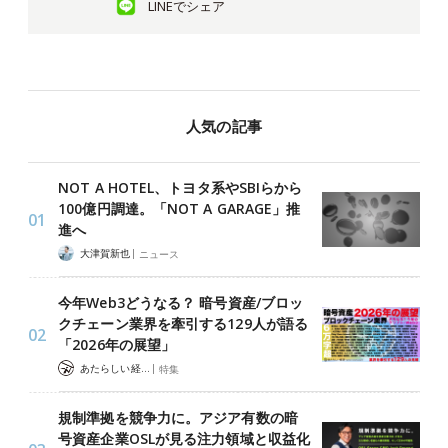
LINEでシェア
人気の記事
NOT A HOTEL、トヨタ系やSBIらから
100億円調達。「NOT A GARAGE」推
進へ
|
大津賀新也
ニュース
今年Web3どうなる？ 暗号資産/ブロッ
クチェーン業界を牽引する129人が語る
「2026年の展望」
|
あたらしい経済 編集部
特集
規制準拠を競争力に。アジア有数の暗
号資産企業OSLが見る注力領域と収益化