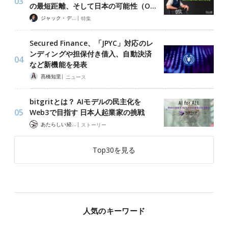
の最短距離、そして日本の可能性（O…
|
ジャック・デロン（Jack Derong）
特集
Secured Finance、「JPYC」対応のレ
ンディングや担保付き借入、自動決済
など新機能を発表
|
髙橋知里
ニュース
bitgritとは？ AIモデルの民主化を
Web3で目指す 日本人起業家の挑戦
|
あたらしい経済 編集部
ストーリー
Top30を見る
人気のキーワード