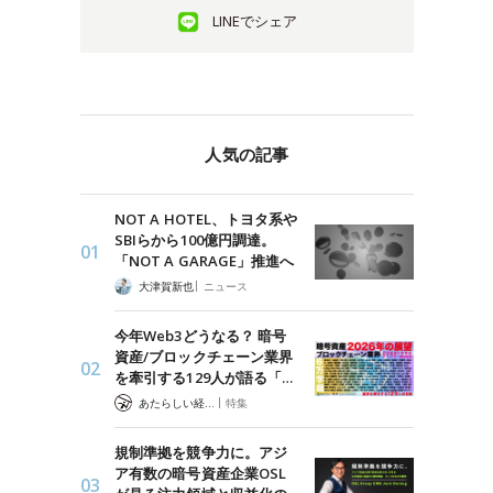
LINEでシェア
人気の記事
NOT A HOTEL、トヨタ系や
SBIらから100億円調達。
「NOT A GARAGE」推進へ
|
大津賀新也
ニュース
今年Web3どうなる？ 暗号
資産/ブロックチェーン業界
を牽引する129人が語る「…
|
あたらしい経済 編集部
特集
規制準拠を競争力に。アジ
ア有数の暗号資産企業OSL