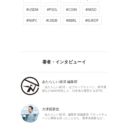
#USDM
#PSOL
#COIN
#NESO
#NXPC
#USDB
#BBRL
#EUROP
著者・インタビューイ
あたらしい経済 編集部
「あたらしい経済」 はブロックチェーン、暗号通
貨などweb3特化した、幻冬舎が運営する2018…
大津賀新也
「あたらしい経済」編集部 副編集長 ブロックチェ
ーンに興味を持ったことから、業界未経験なが…