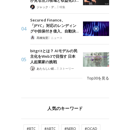
が見る注力領域と収益化の…
|
ジャック・デロン（Jack Derong）
特集
Secured Finance、
「JPYC」対応のレンディン
グや担保付き借入、自動決…
|
髙橋知里
ニュース
bitgritとは？ AIモデルの民
主化をWeb3で目指す 日本
人起業家の挑戦
|
あたらしい経済 編集部
ストーリー
Top30を見る
人気のキーワード
#BTC
#ABTC
#NERO
#QCAD