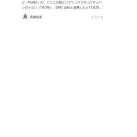
ビ（Huobi）が、ドミニカ国とパブリックブロックチェー
ンのトロン（TRON）、DMC Labsと提携したと11月29…
髙橋知里
ニュース