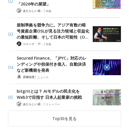
「2026年の展望」
|
あたらしい経済 編集部
特集
規制準拠を競争力に。アジア有数の暗
号資産企業OSLが見る注力領域と収益化
の最短距離、そして日本の可能性（O…
|
ジャック・デロン（Jack Derong）
特集
Secured Finance、「JPYC」対応のレ
ンディングや担保付き借入、自動決済
など新機能を発表
|
髙橋知里
ニュース
bitgritとは？ AIモデルの民主化を
Web3で目指す 日本人起業家の挑戦
|
あたらしい経済 編集部
ストーリー
Top30を見る