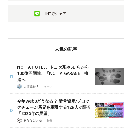
LINEでシェア
人気の記事
NOT A HOTEL、トヨタ系やSBIらから
100億円調達。「NOT A GARAGE」推
進へ
|
大津賀新也
ニュース
今年Web3どうなる？ 暗号資産/ブロッ
クチェーン業界を牽引する129人が語る
「2026年の展望」
|
あたらしい経済 編集部
特集