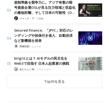
規制準拠を競争力に。アジア有数の暗
号資産企業OSLが見る注力領域と収益化
の最短距離、そして日本の可能性（O…
|
ジャック・デロン（Jack Derong）
特集
Secured Finance、「JPYC」対応のレ
ンディングや担保付き借入、自動決済
など新機能を発表
|
髙橋知里
ニュース
bitgritとは？ AIモデルの民主化を
Web3で目指す 日本人起業家の挑戦
|
あたらしい経済 編集部
ストーリー
Top30を見る