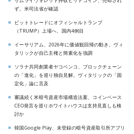
サムライウォレット押収ビットコイン、売却され
ず。米司法省が確認
ビットトレードにオフィシャルトランプ
（TRUMP）上場へ、国内4例目
イーサリアム、2026年に価値観回帰の動き。ヴィ
タリックが自己主権と簡素化を強調
ソラナ共同創業者ヤコベンコ、ブロックチェーン
の「進化」を巡り独自見解。ヴィタリックの「固
定化」論に言及
審議続く米暗号資産市場構造法案、コインベース
CEO発言を巡りホワイトハウスは支持見直しも検
討か
韓国Google Play、未登録の暗号資産取引所アプリ