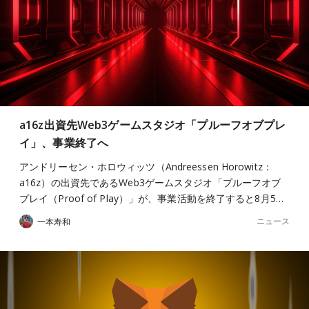
a16z出資先Web3ゲームスタジオ「プルーフオブプレ
イ」、事業終了へ
アンドリーセン・ホロウィッツ（Andreessen Horowitz：
a16z）の出資先であるWeb3ゲームスタジオ「プルーフオブ
プレイ（Proof of Play）」が、事業活動を終了すると8月5…
ニュース
一本寿和