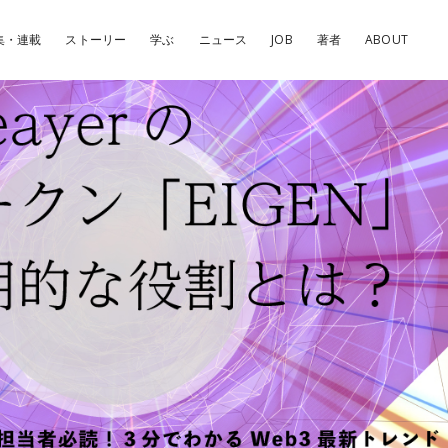
集・連載
ストーリー
学ぶ
ニュース
JOB
著者
ABOUT