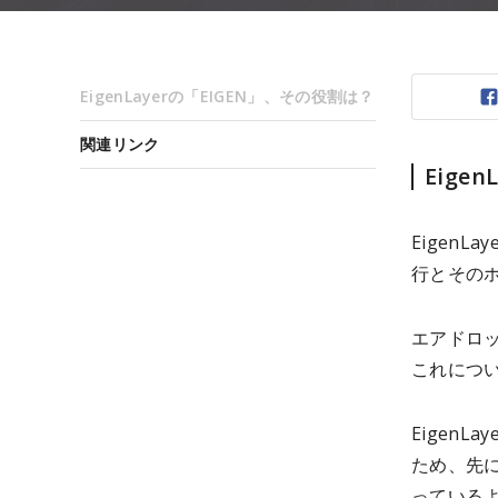
EigenLayerの「EIGEN」、その役割は？
関連リンク
Eige
EigenL
行とその
エアドロ
これにつ
EigenL
ため、先に
っている