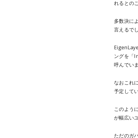
れるとの
多数決に
言えるで
Eigen
ングを「In
呼んでい
なおこれ
予定して
このように
が幅広い
ただのガ