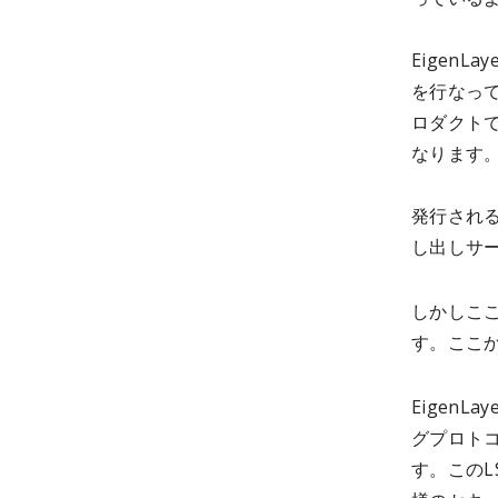
Eigen
を行なっ
ロダクト
なります
発行される
し出しサ
しかしこ
す。ここ
Eigen
グプロト
す。このL