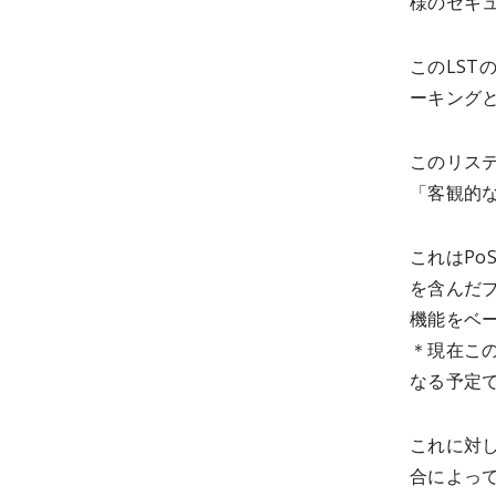
様のセキ
このLST
ーキング
このリス
「客観的
これはP
を含んだ
機能をベ
＊現在こ
なる予定
これに対し
合によっ