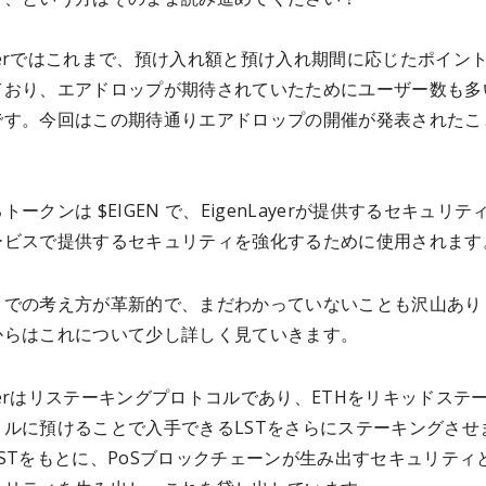
Layerではこれまで、預け入れ額と預け入れ期間に応じたポイン
ており、エアドロップが期待されていたためにユーザー数も多
です。今回はこの期待通りエアドロップの開催が発表されたこ
。
トークンは $EIGEN で、EigenLayerが提供するセキュリテ
ービスで提供するセキュリティを強化するために使用されます
こでの考え方が革新的で、まだわかっていないことも沢山あり
からはこれについて少し詳しく見ていきます。
Layerはリステーキングプロトコルであり、ETHをリキッドステ
コルに預けることで入手できるLSTをさらにステーキングさせ
STをもとに、PoSブロックチェーンが生み出すセキュリティ