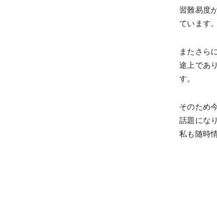
習難易度
ています
またさら
途上であ
す。
そのため
話題にな
私も随時