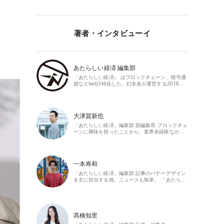
著者・インタビューイ
あたらしい経済 編集部
「あたらしい経済」 はブロックチェーン、暗号通
貨などweb3特化した、幻冬舎が運営する2018…
大津賀新也
「あたらしい経済」編集部 副編集長 ブロックチェ
ーンに興味を持ったことから、業界未経験なが…
一本寿和
「あたらしい経済」編集部 記事のバナーデザイン
を主に担当する他、ニュースも執筆。 「あたら…
髙橋知里