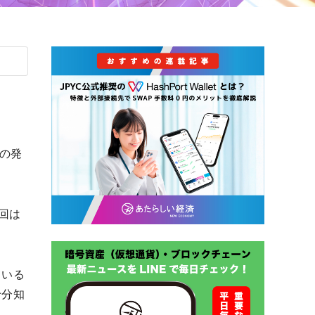
 の発
回は
ている
十分知