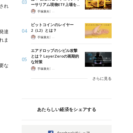
ーサリアム現物ETF上場を…
され
|
手塚康夫
企業担当者必読！３分でわかるWeb3最新トレンド
ビットコインのレイヤー
2（L2）とは？
発達
|
手塚康夫
企業担当者必読！３分でわかるWeb3最新トレンド
れま
エアドロップのシビル攻撃
とは？ LayerZeroの画期的
な対策
要な
|
手塚康夫
企業担当者必読！３分でわかるWeb3最新トレンド
さらに見る
あたらしい経済をシェアする