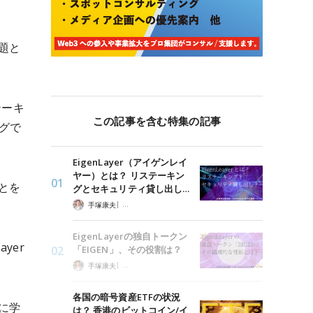
題と
テーキ
この記事を含む特集の記事
ログで
EigenLayer（アイゲンレイ
ヤー）とは？ リステーキン
とを
グとセキュリティ貸し出し…
|
手塚康夫
企業担当者必読！３分でわかるWeb3最新トレンド
EigenLayerの独自トークン
yer
「EIGEN」、その役割は？
|
手塚康夫
企業担当者必読！３分でわかるWeb3最新トレンド
各国の暗号資産ETFの状況
に学
は？ 香港のビットコイン/イ