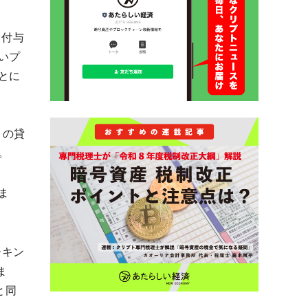
ト付与
いプ
とに
ィの貸
。
ま
ーキン
ま
と同