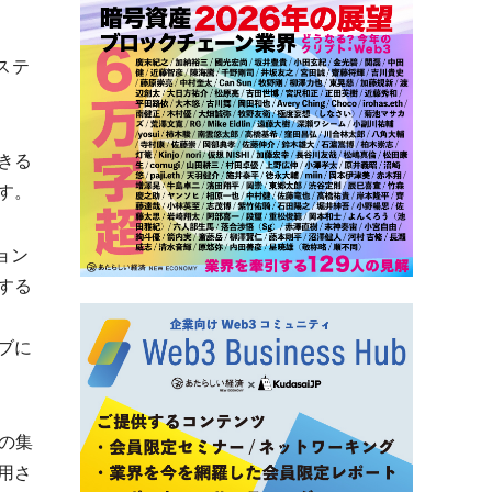
ステ
きる
す。
ョン
する
ブに
断の集
用さ