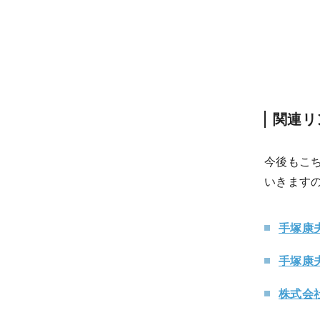
関連リ
今後もこち
いきます
手塚康夫
手塚康夫
株式会