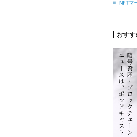
NFTマ
おすす