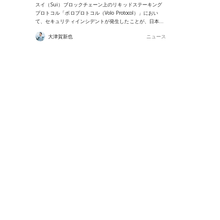
スイ（Sui）ブロックチェーン上のリキッドステーキング
プロトコル「ボロプロトコル（Volo Protocol）」におい
て、セキュリティインシデントが発生したことが、日本…
大津賀新也
ニュース