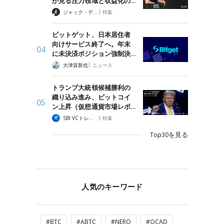
が見る注力領域と収益化の…
|
ジャック・デロン（Jack Derong）
特集
ビットゲット、日本居住者
向けサービス終了へ。年末
に未決済ポジション強制決…
|
大津賀新也
ニュース
トランプ大統領候補勝利の
織り込み進み、ビットコイ
ン上昇（仮想通貨市場レポ…
|
SBI VCトレード
特集
Top30を見る
人気のキーワード
#BTC
#ABTC
#NERO
#QCAD