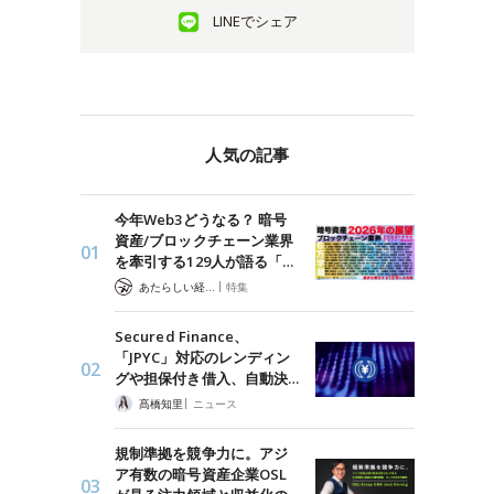
LINEでシェア
人気の記事
今年Web3どうなる？ 暗号
資産/ブロックチェーン業界
を牽引する129人が語る「…
|
あたらしい経済 編集部
特集
Secured Finance、
「JPYC」対応のレンディン
グや担保付き借入、自動決…
|
髙橋知里
ニュース
規制準拠を競争力に。アジ
ア有数の暗号資産企業OSL