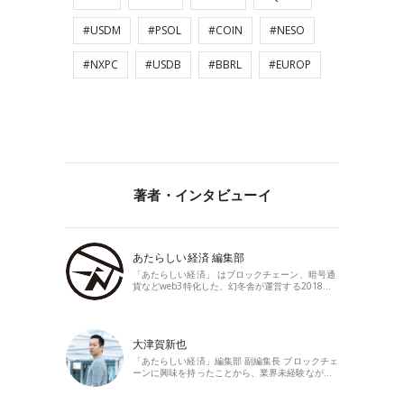
#USDM
#PSOL
#COIN
#NESO
#NXPC
#USDB
#BBRL
#EUROP
著者・インタビューイ
あたらしい経済 編集部
「あたらしい経済」 はブロックチェーン、暗号通
貨などweb3特化した、幻冬舎が運営する2018…
大津賀新也
「あたらしい経済」編集部 副編集長 ブロックチェ
ーンに興味を持ったことから、業界未経験なが…