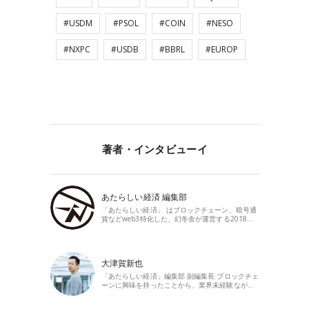
#USDM
#PSOL
#COIN
#NESO
#NXPC
#USDB
#BBRL
#EUROP
著者・インタビューイ
あたらしい経済 編集部
「あたらしい経済」 はブロックチェーン、暗号通
貨などweb3特化した、幻冬舎が運営する2018…
大津賀新也
「あたらしい経済」編集部 副編集長 ブロックチェ
ーンに興味を持ったことから、業界未経験なが…