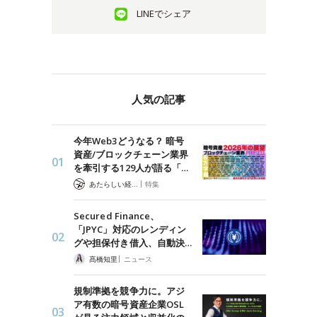
LINEでシェア
人気の記事
今年Web3どうなる？ 暗号
資産/ブロックチェーン業界
を牽引する129人が語る「…
|
あたらしい経済 編集部
特集
Secured Finance、
「JPYC」対応のレンディン
グや担保付き借入、自動決…
|
髙橋知里
ニュース
規制準拠を競争力に。アジ
ア有数の暗号資産企業OSL