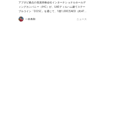
アブダビ拠点の投資持株会社インターナショナルホールデ
ィングカンパニー（IHC）が、UAEディルハム建てステー
ブルコイン「DDSC」を通じて、1億1,000万AED（約47…
一本寿和
ニュース