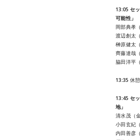
13:05
可能性」
岡部典孝（
渡辺創太（St
榊原健太（C
齊藤達哉（P
脇田洋平（K
13:35
休
13:45
地」
清水茂（金
小田玄紀
内田善彦（