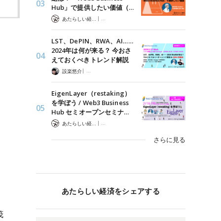
Hub」で提供したい価値（…
|
あたらしい経済 編集部
「Web3 Business Hub」企業向けWeb3コミュニティ
LST、DePIN、RWA、AI……
2024年は何が来る？ 今おさ
えておくべきトレンド解説
|
設楽悠介
「Web3 Business Hub」企業向けWeb3コミュニティ
EigenLayer（restaking）
を学ぼう / Web3 Business
Hub セミオープンセミナ…
|
あたらしい経済 編集部
「Web3 Business Hub」企業向けWeb3コミュニティ
さらに見る
あたらしい経済をシェアする
茂