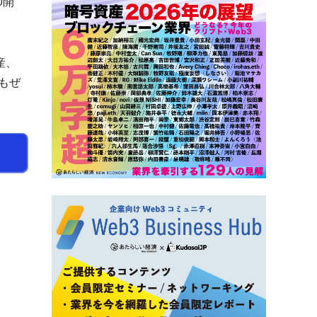
0開
産、
もぜ