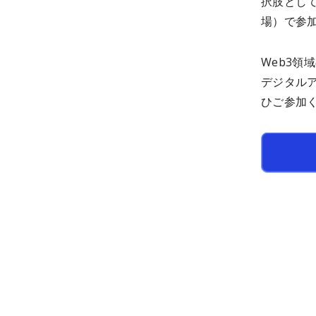
択肢として
場）で参
Web3
デジタル
ひご参加