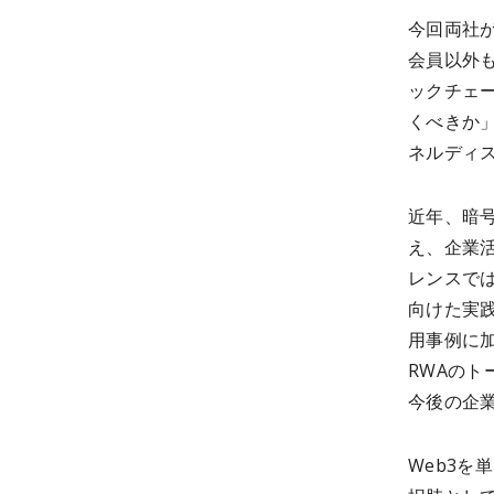
今回両社が共
会員以外
ックチェ
くべきか
ネルディ
近年、暗
え、企業
レンスで
向けた実
用事例に
RWAの
今後の企
Web3