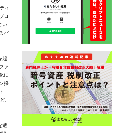
ニティ
ブロ
てい
るパ
を超
ファ
化に
ン採
ト、
など、
な選