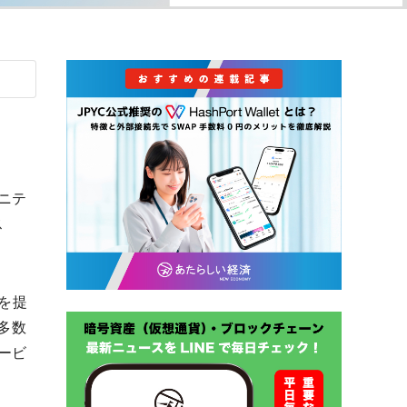
ニテ
ス
会を提
、多数
ービ