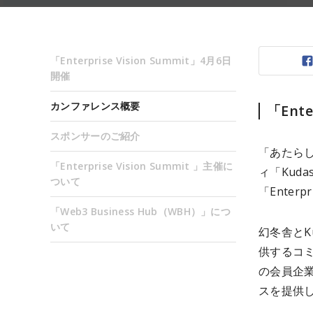
「Enterprise Vision Summit」4月6日
開催
カンファレンス概要
「Ente
スポンサーのご紹介
「あたら
「
Enterprise Vision Summit
」主催に
ィ「Kud
ついて
「Enterp
「Web3 Business Hub（WBH）」につ
いて
幻冬舎とK
供するコミ
の会員企
スを提供