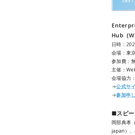
Enterpr
Hub（W
日時：202
会場：東京
参加費：
主催：Web
会場協力
→
公式サ
→
参加申
■スピー
岡部典孝（J
japan）、