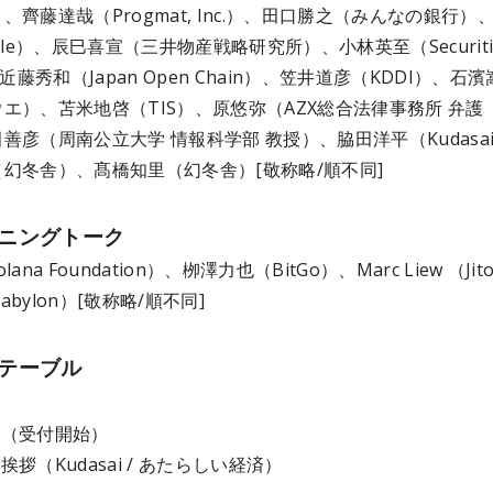
）、
齊藤達哉（Progmat, Inc.）、田口勝之（みんなの銀行）
cle）、辰巳喜宣（三井物産戦略研究所）、小林英至（Securiti
、近藤秀和（Japan Open Chain）、笠井道彦（KDDI）、石
エ）、苫米地啓（TIS）、原悠弥（AZX総合法律事務所 弁護
善彦（周南公立大学 情報科学部 教授）、脇田洋平（Kudasa
幻冬舎）、髙橋知里（幻冬舎）[敬称略/順不同]
ニングトーク
Solana Foundation）、栁澤力也（BitGo）、Marc Liew （Ji
Babylon）[敬称略/順不同]
テーブル
（受付開始）
挨拶（Kudasai / あたらしい経済）