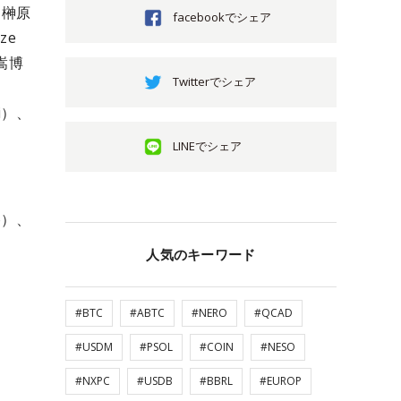
、榊原
facebookでシェア
ze
濱嵩博
Twitterでシェア
i）、
LINEでシェア
to）、
人気のキーワード
#BTC
#ABTC
#NERO
#QCAD
#USDM
#PSOL
#COIN
#NESO
#NXPC
#USDB
#BBRL
#EUROP