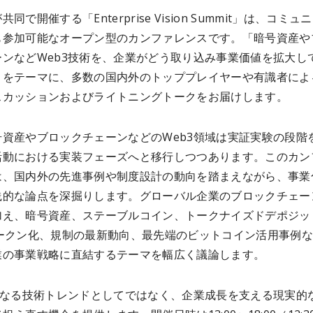
同で開催する「Enterprise Vision Summit」は、コミュ
も参加可能なオープン型のカンファレンスです。「暗号資産や
ーンなどWeb3技術を、企業がどう取り込み事業価値を拡大し
」をテーマに、多数の国内外のトッププレイヤーや有識者によ
スカッションおよびライトニングトークをお届けします。
号資産やブロックチェーンなどのWeb3領域は実証実験の段階
活動における実装フェーズへと移行しつつあります。このカン
は、国内外の先進事例や制度設計の動向を踏まえながら、事業
践的な論点を深掘りします。グローバル企業のブロックチェー
加え、暗号資産、ステーブルコイン、トークナイズドデポジッ
トークン化、規制の最新動向、最先端のビットコイン活用事例
業の事業戦略に直結するテーマを幅広く議論します。
を単なる技術トレンドとしてではなく、企業成長を支える現実的