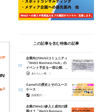
この記事を含む特集の記事
企業向けWeb3コミュニティ
「Web3 Business Hub」の
イベント予定を一部公開、…
|
あたらしい経済 編集部
「Web3 Business Hub」企業向けWeb3コミュニティ
Gamefiの歴史とそのユース
ケース
|
設楽悠介
「Web3 Business Hub」企業向けWeb3コミュニティ
企業のWeb3参入と成功の課
題は？「Web3 Business