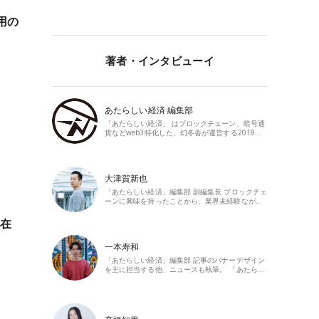
用の
著者・インタビューイ
あたらしい経済 編集部
「あたらしい経済」 はブロックチェーン、暗号通
貨などweb3特化した、幻冬舎が運営する2018…
大津賀新也
「あたらしい経済」編集部 副編集長 ブロックチェ
ーンに興味を持ったことから、業界未経験なが…
現在
一本寿和
「あたらしい経済」編集部 記事のバナーデザイン
を主に担当する他、ニュースも執筆。 「あたら…