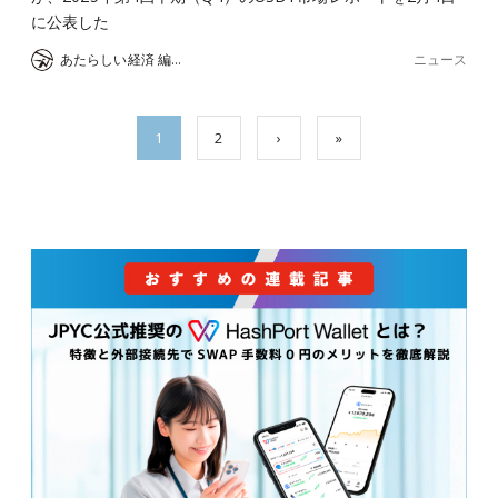
に公表した
ニュース
あたらしい経済 編集部
1
2
›
»