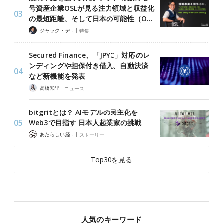
号資産企業OSLが見る注力領域と収益化
の最短距離、そして日本の可能性（O…
|
ジャック・デロン（Jack Derong）
特集
Secured Finance、「JPYC」対応のレ
ンディングや担保付き借入、自動決済
など新機能を発表
|
髙橋知里
ニュース
bitgritとは？ AIモデルの民主化を
Web3で目指す 日本人起業家の挑戦
|
あたらしい経済 編集部
ストーリー
Top30を見る
人気のキーワード