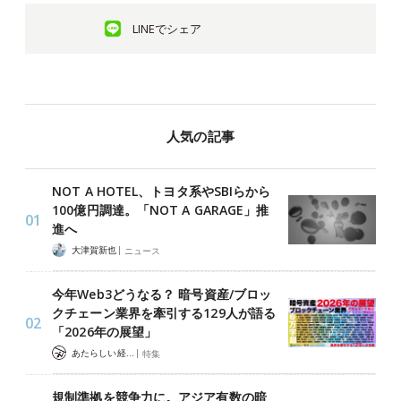
LINEでシェア
人気の記事
NOT A HOTEL、トヨタ系やSBIらから
100億円調達。「NOT A GARAGE」推
進へ
|
大津賀新也
ニュース
今年Web3どうなる？ 暗号資産/ブロッ
クチェーン業界を牽引する129人が語る
「2026年の展望」
|
あたらしい経済 編集部
特集
規制準拠を競争力に。アジア有数の暗