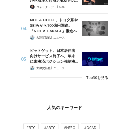
が見る注力領域と収益化の…
|
ジャック・デロン（Jack Derong）
特集
NOT A HOTEL、トヨタ系や
SBIらから100億円調達。
「NOT A GARAGE」推進へ
|
大津賀新也
ニュース
ビットゲット、日本居住者
向けサービス終了へ。年末
に未決済ポジション強制決…
|
大津賀新也
ニュース
Top30を見る
人気のキーワード
#BTC
#ABTC
#NERO
#QCAD