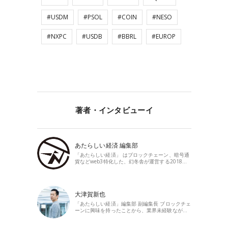
#USDM
#PSOL
#COIN
#NESO
#NXPC
#USDB
#BBRL
#EUROP
著者・インタビューイ
あたらしい経済 編集部
「あたらしい経済」 はブロックチェーン、暗号通
貨などweb3特化した、幻冬舎が運営する2018…
大津賀新也
「あたらしい経済」編集部 副編集長 ブロックチェ
ーンに興味を持ったことから、業界未経験なが…