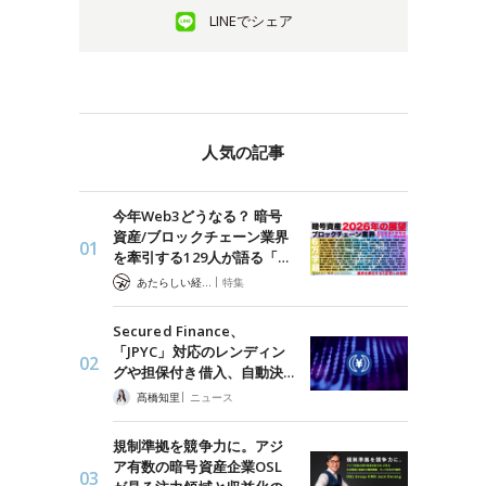
LINEでシェア
人気の記事
今年Web3どうなる？ 暗号
資産/ブロックチェーン業界
を牽引する129人が語る「…
|
あたらしい経済 編集部
特集
Secured Finance、
「JPYC」対応のレンディン
グや担保付き借入、自動決…
|
髙橋知里
ニュース
規制準拠を競争力に。アジ
ア有数の暗号資産企業OSL