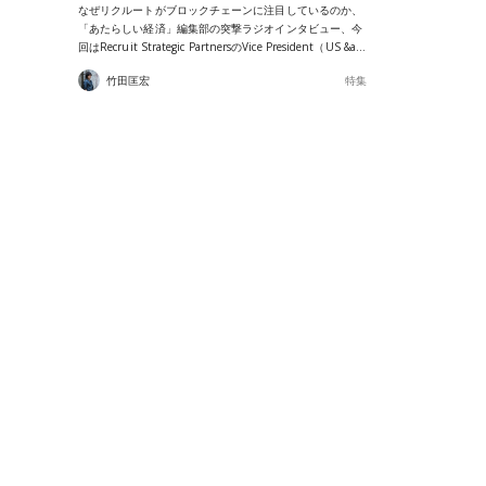
なぜリクルートがブロックチェーンに注目しているのか、
「あたらしい経済」編集部の突撃ラジオインタビュー、今
回はRecruit Strategic PartnersのVice President（US &a…
竹田匡宏
特集