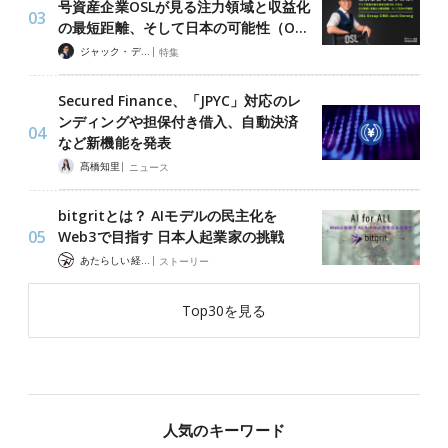
号資産企業OSLが見る注力領域と収益化
の最短距離、そして日本の可能性（O…
|
ジャック・デロン（Jack Derong）
特集
Secured Finance、「JPYC」対応のレ
ンディングや担保付き借入、自動決済
など新機能を発表
|
髙橋知里
ニュース
bitgritとは？ AIモデルの民主化を
Web3で目指す 日本人起業家の挑戦
|
あたらしい経済 編集部
ストーリー
Top30を見る
人気のキーワード