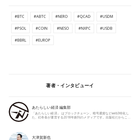
#BTC
#ABTC
#NERO
#QCAD
#USDM
#PSOL
#COIN
#NESO
#NXPC
#USDB
#BBRL
#EUROP
著者・インタビューイ
あたらしい経済 編集部
「あたらしい経済」 はブロックチェーン、暗号通貨などweb3特化し
た、幻冬舎が運営する2018年創刊のメディアです。出版社だからこ…
大津賀新也