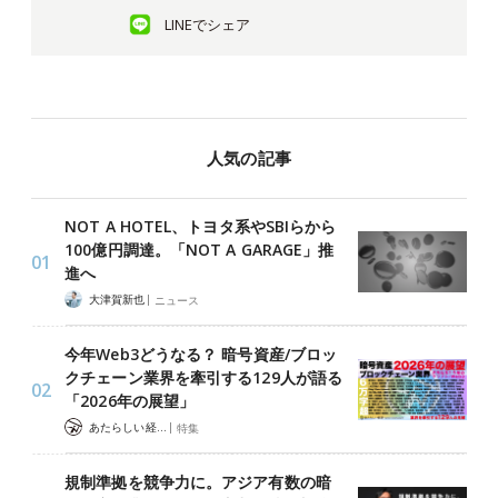
LINEでシェア
人気の記事
NOT A HOTEL、トヨタ系やSBIらから
100億円調達。「NOT A GARAGE」推
進へ
|
大津賀新也
ニュース
今年Web3どうなる？ 暗号資産/ブロッ
クチェーン業界を牽引する129人が語る
「2026年の展望」
|
あたらしい経済 編集部
特集
規制準拠を競争力に。アジア有数の暗