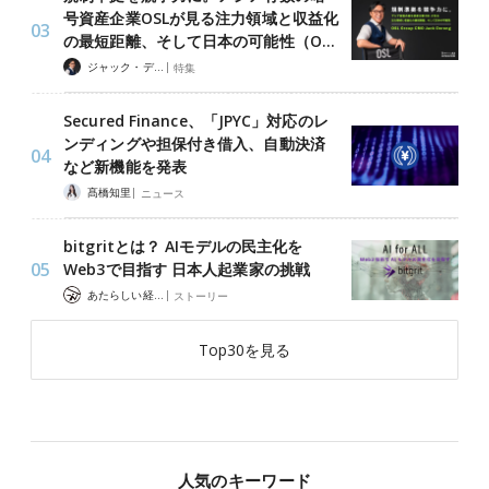
号資産企業OSLが見る注力領域と収益化
の最短距離、そして日本の可能性（O…
|
ジャック・デロン（Jack Derong）
特集
Secured Finance、「JPYC」対応のレ
ンディングや担保付き借入、自動決済
など新機能を発表
|
髙橋知里
ニュース
bitgritとは？ AIモデルの民主化を
Web3で目指す 日本人起業家の挑戦
|
あたらしい経済 編集部
ストーリー
Top30を見る
人気のキーワード