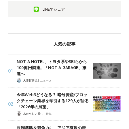
LINEでシェア
人気の記事
NOT A HOTEL、トヨタ系やSBIらから
100億円調達。「NOT A GARAGE」推
進へ
|
大津賀新也
ニュース
今年Web3どうなる？ 暗号資産/ブロッ
クチェーン業界を牽引する129人が語る
「2026年の展望」
|
あたらしい経済 編集部
特集
規制準拠を競争力に。アジア有数の暗