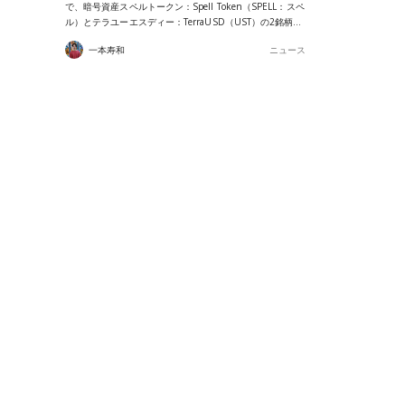
で、暗号資産スペルトークン：Spell Token（SPELL：スペ
ル）とテラユーエスディー：TerraUSD（UST）の2銘柄…
一本寿和
ニュース