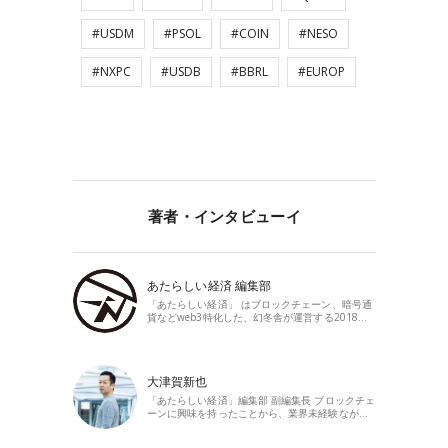
#USDM
#PSOL
#COIN
#NESO
#NXPC
#USDB
#BBRL
#EUROP
著者・インタビューイ
あたらしい経済 編集部
「あたらしい経済」 はブロックチェーン、暗号通
貨などweb3特化した、幻冬舎が運営する2018…
大津賀新也
「あたらしい経済」編集部 副編集長 ブロックチェ
ーンに興味を持ったことから、業界未経験なが…