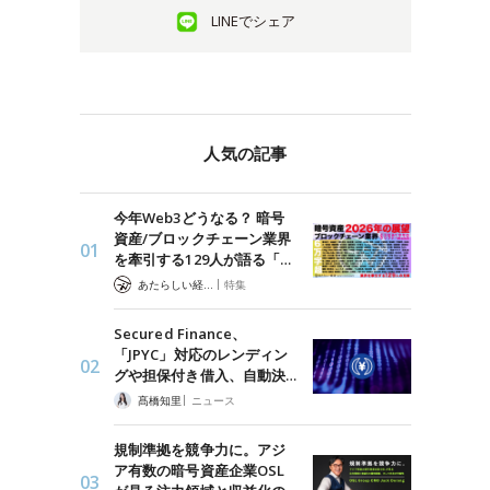
LINEでシェア
人気の記事
今年Web3どうなる？ 暗号
資産/ブロックチェーン業界
を牽引する129人が語る「…
|
あたらしい経済 編集部
特集
Secured Finance、
「JPYC」対応のレンディン
グや担保付き借入、自動決…
|
髙橋知里
ニュース
規制準拠を競争力に。アジ
ア有数の暗号資産企業OSL