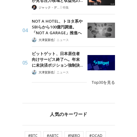
が見る注力領域と収益化の…
|
ジャック・デロン（Jack Derong）
特集
NOT A HOTEL、トヨタ系や
SBIらから100億円調達。
「NOT A GARAGE」推進へ
|
大津賀新也
ニュース
ビットゲット、日本居住者
向けサービス終了へ。年末
に未決済ポジション強制決…
|
大津賀新也
ニュース
Top30を見る
人気のキーワード
#BTC
#ABTC
#NERO
#QCAD