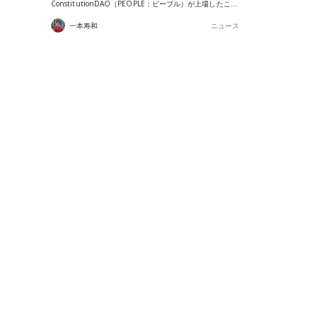
ConstitutionDAO（PEOPLE：ピープル）が上場したこ…
一本寿和
ニュース