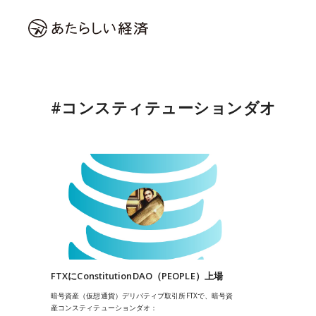
#コンスティテューションダオ
FTXにConstitutionDAO（PEOPLE）上場
暗号資産（仮想通貨）デリバティブ取引所FTXで、暗号資
産コンスティテューションダオ：