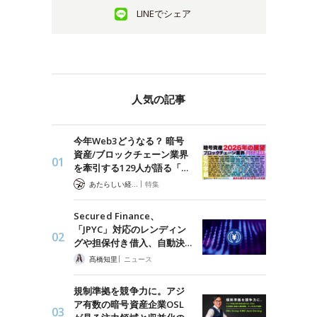
LINEでシェア
人気の記事
今年Web3どうなる？ 暗号
資産/ブロックチェーン業界
を牽引する129人が語る「…
|
あたらしい経済 編集部
特集
Secured Finance、
「JPYC」対応のレンディン
グや担保付き借入、自動決…
|
髙橋知里
ニュース
規制準拠を競争力に。アジ
ア有数の暗号資産企業OSL