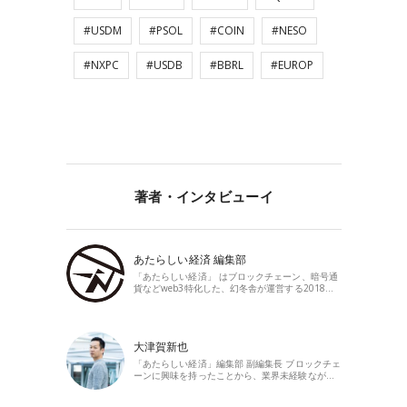
#USDM
#PSOL
#COIN
#NESO
#NXPC
#USDB
#BBRL
#EUROP
著者・インタビューイ
あたらしい経済 編集部
「あたらしい経済」 はブロックチェーン、暗号通
貨などweb3特化した、幻冬舎が運営する2018…
大津賀新也
「あたらしい経済」編集部 副編集長 ブロックチェ
ーンに興味を持ったことから、業界未経験なが…