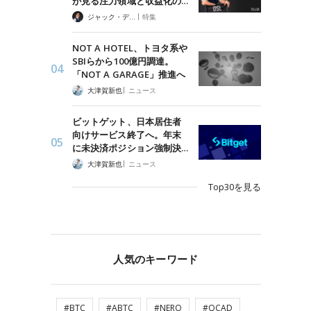
が見る注力領域と収益化の…
|
ジャック・デロン（Jack Derong）
特集
NOT A HOTEL、トヨタ系や
SBIらから100億円調達。
「NOT A GARAGE」推進へ
|
大津賀新也
ニュース
ビットゲット、日本居住者
向けサービス終了へ。年末
に未決済ポジション強制決…
|
大津賀新也
ニュース
Top30を見る
人気のキーワード
#BTC
#ABTC
#NERO
#QCAD