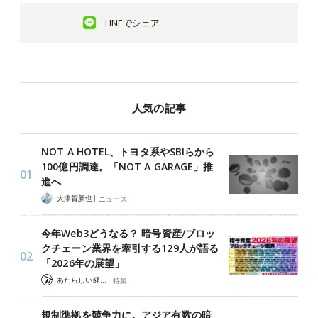
LINEでシェア
人気の記事
NOT A HOTEL、トヨタ系やSBIらから
100億円調達。「NOT A GARAGE」推
進へ
|
大津賀新也
ニュース
今年Web3どうなる？ 暗号資産/ブロッ
クチェーン業界を牽引する129人が語る
「2026年の展望」
|
あたらしい経済 編集部
特集
規制準拠を競争力に。アジア有数の暗