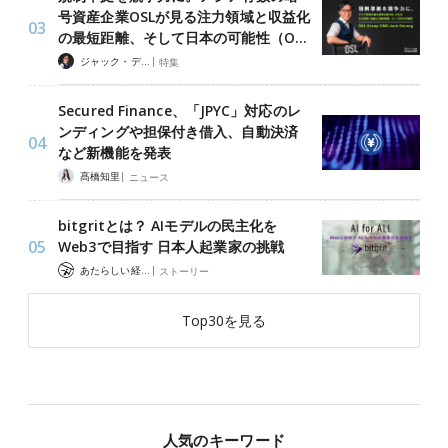
号資産企業OSLが見る注力領域と収益化
の最短距離、そして日本の可能性（O…
|
ジャック・デロン（Jack Derong）
特集
Secured Finance、「JPYC」対応のレ
ンディングや担保付き借入、自動決済
など新機能を発表
|
髙橋知里
ニュース
bitgritとは？ AIモデルの民主化を
Web3で目指す 日本人起業家の挑戦
|
あたらしい経済 編集部
ストーリー
Top30を見る
人気のキーワード